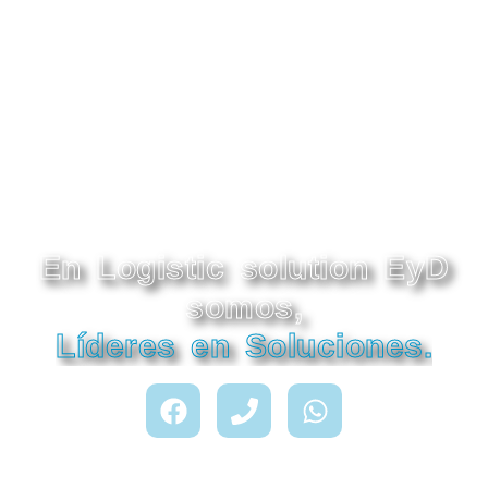
En Logistic solution EyD
somos,
Líderes en Soluciones.