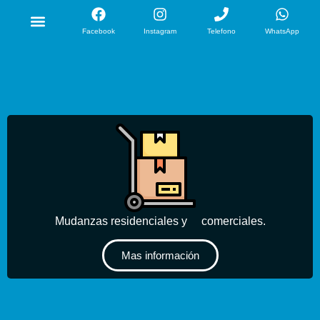
Sobre Nosotros
Nuestros Servicios
Nuestra Flota
Facebook
Instagram
Telefono
WhatsApp
Mudanzas residenciales y comerciales.
Mas información